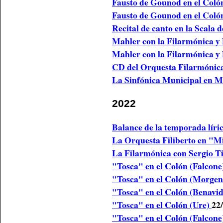
Fausto de Gounod en el Coló
Fausto de Gounod en el Coló
Recital de canto en la Scala
Mahler con la Filarmónica y
Mahler con la Filarmónica y
CD del Orquesta Filarmónic
La Sinfónica Municipal en M
2022
Balance de la temporada líri
La Orquesta Filiberto en "
La Filarmónica con Sergio T
"Tosca" en el Colón (Falcon
"Tosca" en el Colón (Morgen
"Tosca" en el Colón (Benavi
"Tosca" en el Colón (Ure)
22
"Tosca" en el Colón (Falcon