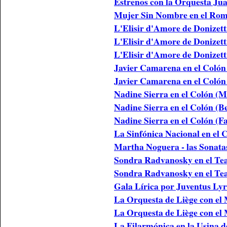
Estrenos con la Orquesta Jua
Mujer Sin Nombre en el Rom
L'Elisir d'Amore de Donizet
L'Elisir d'Amore de Donizett
L'Elisir d'Amore de Donizett
Javier Camarena en el Colón
Javier Camarena en el Colón
Nadine Sierra en el Colón (
Nadine Sierra en el Colón (B
Nadine Sierra en el Colón (F
La Sinfónica Nacional en el 
Martha Noguera - las Sonata
Sondra Radvanosky en el Te
Sondra Radvanosky en el Tea
Gala Lírica por Juventus Lyr
La Orquesta de Liège con el
La Orquesta de Liège con el
La Filarmónica en la Usina d