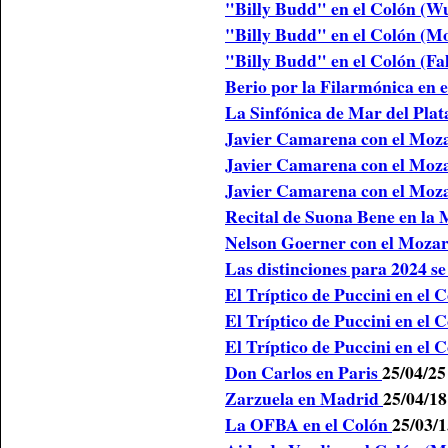
"Billy Budd" en el Colón (W
"Billy Budd" en el Colón (M
"Billy Budd" en el Colón (Fa
Berio por la Filarmónica en 
La Sinfónica de Mar del Pla
Javier Camarena con el Moz
Javier Camarena con el Moz
Javier Camarena con el Moz
Recital de Suona Bene en la
Nelson Goerner con el Moza
Las distinciones para 2024 se
El Tríptico de Puccini en el 
El Tríptico de Puccini en el 
El Tríptico de Puccini en el 
Don Carlos en Paris
25/04/25
Zarzuela en Madrid
25/04/18
La OFBA en el Colón
25/03/1