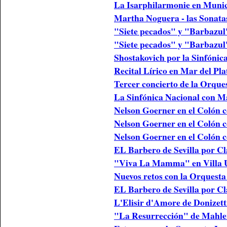
La Isarphilarmonie en Muni
Martha Noguera - las Sonata
"Siete pecados" y "Barbazul
"Siete pecados" y "Barbazul
Shostakovich por la Sinfónic
Recital Lírico en Mar del Pla
Tercer concierto de la Orque
La Sinfónica Nacional con M
Nelson Goerner en el Colón 
Nelson Goerner en el Colón 
Nelson Goerner en el Colón 
EL Barbero de Sevilla por Cl
"Viva La Mamma" en Villa U
Nuevos retos con la Orquesta
EL Barbero de Sevilla por Cl
L'Elisir d'Amore de Donizett
"La Resurrección" de Mahler