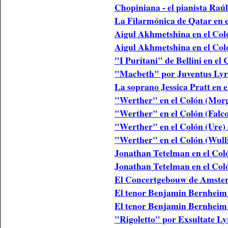
Chopiniana - el pianista Ra
La Filarmónica de Qatar en 
Aigul Akhmetshina en el Col
Aigul Akhmetshina en el Col
"I Puritani" de Bellini en el 
"Macbeth" por Juventus Lyri
La soprano Jessica Pratt en 
"Werther" en el Colón (Mor
"Werther" en el Colón (Falc
"Werther" en el Colón (Ure)
"Werther" en el Colón (Wull
Jonathan Tetelman en el Co
Jonathan Tetelman en el Col
El Concertgebouw de Amste
El tenor Benjamin Bernheim
El tenor Benjamin Bernheim 
"Rigoletto" por Exsultate L