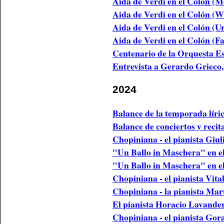
Aida de Verdi en el Colón (
Aida de Verdi en el Colón (W
Aida de Verdi en el Colón (U
Aida de Verdi en el Colón (F
Centenario de la Orquesta E
Entrevista a Gerardo Grieco,
2024
Balance de la temporada líri
Balance de conciertos y recit
Chopiniana - el pianista Giu
"Un Ballo in Maschera" en e
"Un Ballo in Maschera" en e
Chopiniana - el pianista Vita
Chopiniana - la pianista Ma
El pianista Horacio Lavander
Chopiniana - el pianista Gor