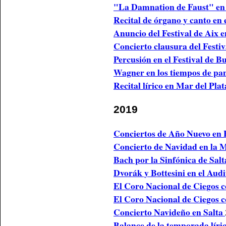
"La Damnation de Faust" en
Recital de órgano y canto en
Anuncio del Festival de Aix 
Concierto clausura del Festi
Percusión en el Festival de 
Wagner en los tiempos de p
Recital lírico en Mar del Pla
2019
Conciertos de Año Nuevo en 
Concierto de Navidad en la 
Bach por la Sinfónica de Sal
Dvorák y Bottesini en el Aud
El Coro Nacional de Ciegos co
El Coro Nacional de Ciegos c
Concierto Navideño en Salta
Balance de la temporada líri