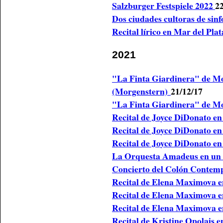
Salzburger Festspiele 2022
22
Dos ciudades cultoras de si
Recital lírico en Mar del Pla
2021
"La Finta Giardinera" de Mo
(Morgenstern)
21/12/17
"La Finta Giardinera" de Mo
Recital de Joyce DiDonato en
Recital de Joyce DiDonato en
Recital de Joyce DiDonato en
La Orquesta Amadeus en un 
Concierto del Colón Conte
Recital de Elena Maximova e
Recital de Elena Maximova e
Recital de Elena Maximova e
Recital de Kristine Opolais 