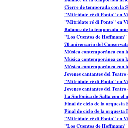
Cierre de temporada con la S
"Mitridate ré di Ponto" en V
"Mitridate ré di Ponto" en Vi
Balance de la temporada mus
"Los Cuentos de Hoffmann" 
70 aniversario del Conservat
Música contemporánea con la
Música contemporánea con la
Música contemporánea con la
Jovenes cantantes del Teatro
"Mitridate ré di Ponto" en V
Jovenes cantantes del Teatro
La Sinfónica de Salta con e
Final de ciclo de la orquesta
Final de ciclo de la orquesta
"Mitridate ré di Ponto" en V
"Los Cuentos de Hoffmann" e