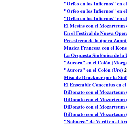
"Orfeo en los Infiernos" en e
"Orfeo en los Infiernos" en 
"Orfeo en los Infiernos" en e
El Mesías con el Mozarteum 
En el Festival de Nueva Ópe
Preestreno de la ópera Zann
Musica Francesa con el Kon
La Orquesta Sinfónica de la 
"Aurora" en el Colón (Morg
"Aurora" en el Colón (Ure)
2
Misa de Bruckner por la Sin
El Ensemble Concentus en el
DiDonato con el Mozarteum
DiDonato con el Mozarteum 
DiDonato con el Mozarteum 
DiDonato con el Mozarteum 
"Nabucco" de Verdi en el A