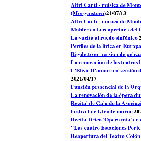
Altri Canti - música de Mont
(Morgenstern)
21/07/13
Altri Canti - música de Mont
Mahler en la reapertura del
La vuelta al ruedo sinfónico
Perfiles de la lírica en Europ
Rigoletto en version de pelíc
La renovación de los teatros 
L'Elisir D'amore en versión 
2021/04/17
Función presencial de la Orq
La renovación de la ópera d
Recital de Gala de la Asocia
Festival de Glyndebourne
20
Recital lírico 'Opera mía' en
"Las cuatro Estaciones Port
Reapertura del Teatro Colón