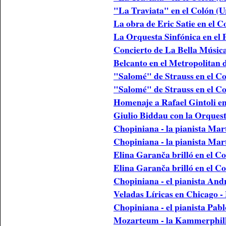
"La Traviata" en el Colón (
La obra de Eric Satie en el 
La Orquesta Sinfónica en el 
Concierto de La Bella Músic
Belcanto en el Metropolitan
"Salomé" de Strauss en el C
"Salomé" de Strauss en el C
Homenaje a Rafael Gintoli e
Giulio Biddau con la Orques
Chopiniana - la pianista Ma
Chopiniana - la pianista Ma
Elina Garanča brilló en el 
Elina Garanča brilló en el C
Chopiniana - el pianista And
Veladas Líricas en Chicago
Chopiniana - el pianista Pab
Mozarteum - la Kammerphi