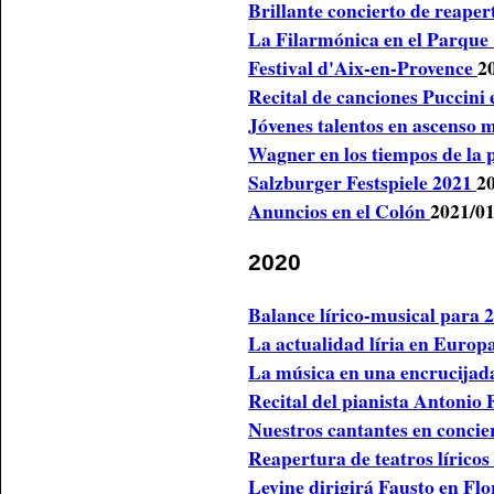
Brillante concierto de reape
La Filarmónica en el Parque
Festival d'Aix-en-Provence
2
Recital de canciones Puccini
Jóvenes talentos en ascenso
Wagner en los tiempos de la
Salzburger Festspiele 2021
2
Anuncios en el Colón
2021/01
2020
Balance lírico-musical para 
La actualidad líria en Europ
La música en una encrucija
Recital del pianista Antonio
Nuestros cantantes en concie
Reapertura de teatros lírico
Levine dirigirá Fausto en Fl