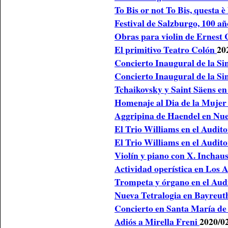
To Bis or not To Bis, questa è
Festival de Salzburgo, 100 añ
Obras para violin de Ernes
El primitivo Teatro Colón
20
Concierto Inaugural de la S
Concierto Inaugural de la Sin
Tchaikovsky y Saint Säens en
Homenaje al Dia de la Muje
Aggripina de Haendel en Nu
El Trio Williams en el Audit
El Trio Williams en el Audito
Violín y piano con X. Inchaus
Actividad operística en Los 
Trompeta y órgano en el Aud
Nueva Tetralogia en Bayreu
Concierto en Santa María d
Adiós a Mirella Freni
2020/0