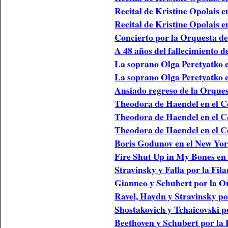
Recital de Kristine Opolais e
Recital de Kristine Opolais e
Concierto por la Orquesta 
A 48 años del fallecimiento 
La soprano Olga Peretyatko 
La soprano Olga Peretyatko 
Ansiado regreso de la Orque
Theodora de Haendel en el 
Theodora de Haendel en el 
Theodora de Haendel en el 
Boris Godunov en el New Y
Fire Shut Up in My Bones e
Stravinsky y Falla por la Fi
Gianneo y Schubert por la 
Ravel, Haydn y Stravinsky po
Shostakovich y Tchaicovski p
Beethoven y Schubert por la 