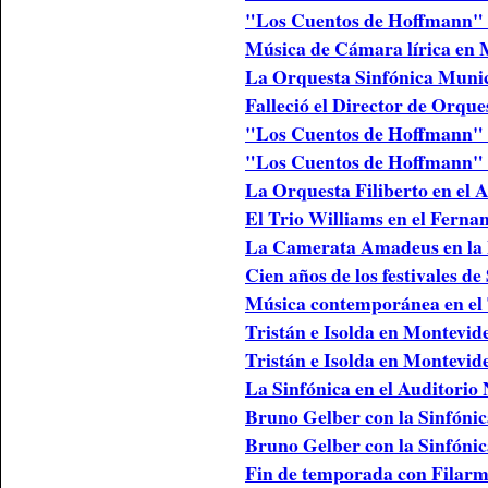
"Los Cuentos de Hoffmann" 
Música de Cámara lírica en 
La Orquesta Sinfónica Munic
Falleció el Director de Orqu
"Los Cuentos de Hoffmann" e
"Los Cuentos de Hoffmann" 
La Orquesta Filiberto en el 
El Trio Williams en el Fern
La Camerata Amadeus en la 
Cien años de los festivales d
Música contemporánea en el
Tristán e Isolda en Montevid
Tristán e Isolda en Montevid
La Sinfónica en el Auditorio
Bruno Gelber con la Sinfónic
Bruno Gelber con la Sinfónic
Fin de temporada con Filarm