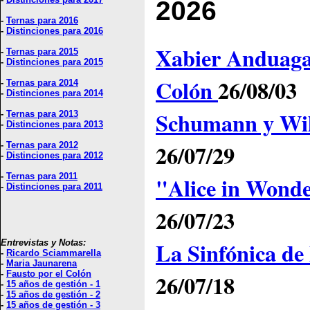
2026
-
Ternas para 2016
-
Distinciones para 2016
Xabier Anduaga, 
-
Ternas para 2015
-
Distinciones para 2015
Colón
26/08/03
-
Ternas para 2014
-
Distinciones para 2014
Schumann y Wil
-
Ternas para 2013
-
Distinciones para 2013
26/07/29
-
Ternas para 2012
-
Distinciones para 2012
-
Ternas para 2011
"Alice in Wonde
-
Distinciones para 2011
26/07/23
La Sinfónica de
Entrevistas y Notas:
-
Ricardo Sciammarella
-
Maria Jaunarena
-
Fausto por el Colón
26/07/18
-
15 años de gestión - 1
-
15 años de gestión - 2
-
15 años de gestión - 3