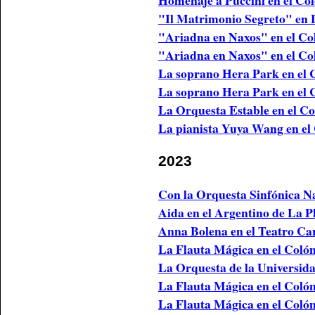
Homenaje a Puccini en el Co
"Il Matrimonio Segreto" en
"Ariadna en Naxos" en el C
"Ariadna en Naxos" en el Co
La soprano Hera Park en el
La soprano Hera Park en el 
La Orquesta Estable en el C
La pianista Yuya Wang en el
2023
Con la Orquesta Sinfónica N
Aida en el Argentino de La P
Anna Bolena en el Teatro Car
La Flauta Mágica en el Colón
La Orquesta de la Universid
La Flauta Mágica en el Colón
La Flauta Mágica en el Coló