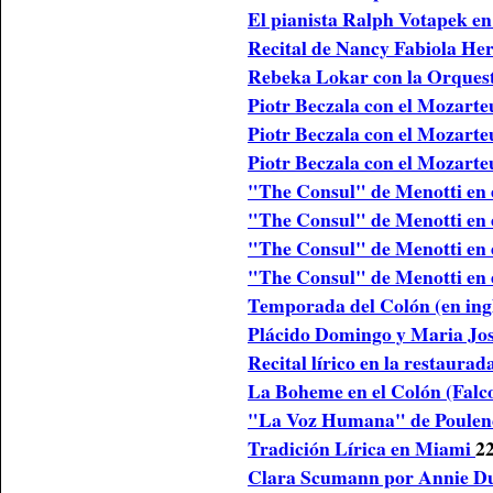
El pianista Ralph Votapek en
Recital de Nancy Fabiola Her
Rebeka Lokar con la Orquest
Piotr Beczala con el Mozarte
Piotr Beczala con el Mozarte
Piotr Beczala con el Mozarte
"The Consul" de Menotti en 
"The Consul" de Menotti en 
"The Consul" de Menotti en 
"The Consul" de Menotti en 
Temporada del Colón (en ing
Plácido Domingo y Maria José
Recital lírico en la restaura
La Boheme en el Colón (Falc
"La Voz Humana" de Poulen
Tradición Lírica en Miami
22
Clara Scumann por Annie Du