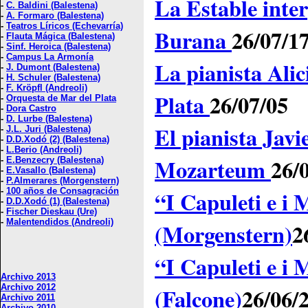
La Estable inte
-
C. Baldini (Balestena)
-
A. Formaro (Balestena)
-
Teatros Líricos (Echevarría)
Burana
26/07/1
-
Flauta Mágica (Balestena)
-
Sinf. Heroica (Balestena)
-
Campus La Armonía
La pianista Alic
-
J. Dumont (Balestena)
-
H. Schuler (Balestena)
-
F. Kröpfl (Andreoli)
Plata
26/07/05
-
Orquesta de Mar del Plata
-
Dora Castro
-
D. Lurbe (Balestena)
El pianista Javi
-
J.L. Juri (Balestena)
-
D.D.Xodó (2) (Balestena)
-
L.Berio (Andreoli)
Mozarteum
26/
-
E.Benzecry (Balestena)
-
E.Vasallo (Balestena)
-
P.Almerares (Morgenstern)
-
100 años de Consagración
“I Capuleti e i 
-
D.D.Xodó (1) (Balestena)
-
Fischer Dieskau (Ure)
-
Malentendidos (Andreoli)
(Morgenstern)
2
“I Capuleti e i 
Archivo 2013
Archivo 2012
(Falcone)
26/06/
Archivo 2011
Archivo 2010