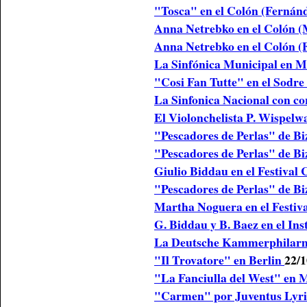
"Tosca" en el Colón (Fernán
Anna Netrebko en el Colón 
Anna Netrebko en el Colón (
La Sinfónica Municipal en M
"Cosi Fan Tutte" en el Sodr
La Sinfonica Nacional con cor
El Violonchelista P. Wispel
"Pescadores de Perlas" de Bi
"Pescadores de Perlas" de Bi
Giulio Biddau en el Festival
"Pescadores de Perlas" de Bi
Martha Noguera en el Festiv
G. Biddau y B. Baez en el Ins
La Deutsche Kammerphilarm
"Il Trovatore" en Berlin
22/1
"La Fanciulla del West" en
"Carmen" por Juventus Lyri