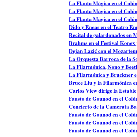
La Flauta Mágica en el Colón
La Flauta Mágica en el Colón
La Flauta Mágica en el Colón
Dido y Eneas en el Teatro E
Recital de galardonados en M
Brahms en el Festival Konex
Dejan Lazić
con el Mozarteu
La Orquesta Barroca de la 
La Filarmónica, Nono y Beet
La Filarmónica y Bruckner e
Bruce Liu y la Filarmónica e
Carlos View dirige la Estable
Fausto de Gounod en el Coló
Concierto de la Camerata Ba
Fausto de Gounod en el Col
Fausto de Gounod en el Coló
Fausto de Gounod en el Coló