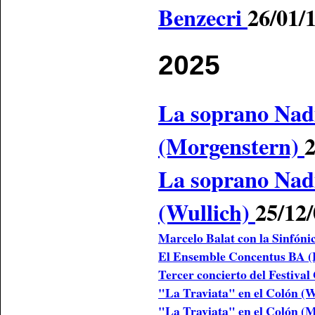
Benzecri
26/01/
2025
La soprano Nadi
(Morgenstern)
2
La soprano Nadi
(Wullich)
25/12
Marcelo Balat con la Sinfóni
El Ensemble Concentus BA (
Tercer concierto del Festiva
"La Traviata" en el Colón (
"La Traviata" en el Colón (