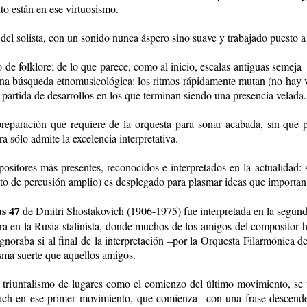
to están en ese virtuosismo.
s del solista, con un sonido nunca áspero sino suave y trabajado puesto a
 de folklore; de lo que parece, como al inicio, escalas antiguas semeja a
na búsqueda etnomusicológica: los ritmos rápidamente mutan (no hay va
 partida de desarrollos en los que terminan siendo una presencia velada.
eparación que requiere de la orquesta para sonar acabada, sin que pr
ra sólo admite la excelencia interpretativa.
itores más presentes, reconocidos e interpretados en la actualidad: s
ato de percusión amplio) es desplegado para plasmar ideas que importan 
us 47
de Dmitri Shostakovich (1906-1975) fue interpretada en la segund
 obra en la Rusia stalinista, donde muchos de los amigos del composit
, ignoraba si al final de la interpretación –por la Orquesta Filarmónic
isma suerte que aquellos amigos.
e triunfalismo de lugares como el comienzo del último movimiento, se 
ch en ese primer movimiento, que comienza con una frase descendente