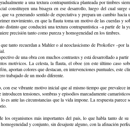
gradualmente a una textura contrapuntística planteada por timbres siem
icial constituyen una bisagra en ese desarrollo, luego del cual surge
 que va generando sentido de expectativa y prepara un cambio hacia un
primer movimiento, en que la flauta toma un motivo de las cuerdas y sob
o distinto que conducirá una textura contrapuntística –a partir de la 
uiere precisión tanto como pureza y homogeneidad en los timbres.
, que tanto recuerdan a Mahler o al neoclasicismo de Prokofiev –por la
al.
pectivo de una obra con muchos contrastes y está desarrollado a partir
tos motívicos. La celesta, la flauta, el oboe (en este último caso sob
ilofón, aportan colores que destacan, en intervenciones puntuales, este 
 pero trabajado de un modo diferente.
, con ese vibrante motivo inicial que al mismo tiempo que prevalece inv
e introducen tensiones, sombras y episodios marcadamente camarísticos, 
o es ante las circunstancias que la vida impone. La respuesta parece s
rio.
de los organismos más importantes del país, lo que habla tanto de su
 homogeneidad y conjunto, sin desajuste alguno, con la afinación perfect