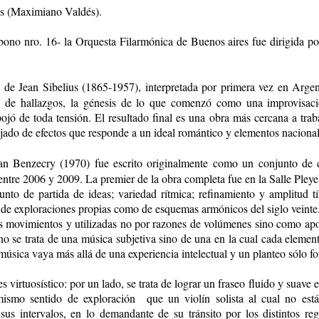
s (Maximiano Valdés).
bono nro. 16- la Orquesta Filarmónica de Buenos aires fue dirigida po
6
de Jean Sibelius (1865-1957), interpretada por primera vez en Argen
 de hallazgos, la génesis de lo que comenzó como una improvisación
ojó de toda tensión. El resultado final es una obra más cercana a tra
jado de efectos que responde a un ideal romántico y elementos naciona
an Benzecry (1970) fue escrito originalmente como un conjunto de c
entre 2006 y 2009. La premier de la obra completa fue en la Salle Pleye
to de partida de ideas; variedad rítmica; refinamiento y amplitud tí
 de exploraciones propias como de esquemas armónicos del siglo veinte.
los movimientos y utilizadas no por razones de volúmenes sino como apo
no se trata de una música subjetiva sino de una en la cual cada element
úsica vaya más allá de una experiencia intelectual y un planteo sólo fo
es virtuosístico: por un lado, se trata de lograr un fraseo fluido y suave
ismo sentido de exploración que un violín solista al cual no está 
sus intervalos, en lo demandante de su tránsito por los distintos 