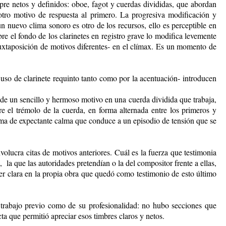
pre netos y definidos: oboe, fagot y cuerdas divididas, que abordan
 otro motivo de respuesta al primero. La progresiva modificación y
 nuevo clima sonoro es otro de los recursos, ello es perceptible en
re el fondo de los clarinetes en registro grave lo modifica levemente
yuxtaposición de motivos diferentes- en el clímax. Es un momento de
 uso de clarinete requinto tanto como por la acentuación- introducen
 de un sencillo y hermoso motivo en una cuerda dividida que trabaja,
re el trémolo de la cuerda, en forma alternada entre los primeros y
clima de expectante calma que conduce a un episodio de tensión que se
olucra citas de motivos anteriores. Cuál es la fuerza que testimonia
la que las autoridades pretendían o la del compositor frente a ellas,
er clara en la propia obra que quedó como testimonio de esto último
 trabajo previo como de su profesionalidad: no hubo secciones que
a que permitió apreciar esos timbres claros y netos.