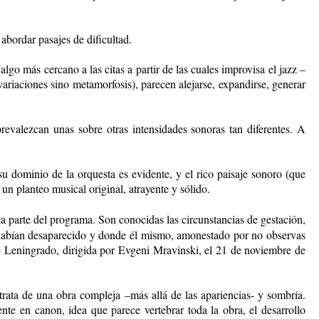
 abordar pasajes de dificultad.
lgo más cercano a las citas a partir de las cuales improvisa el jazz –
riaciones sino metamorfosis), parecen alejarse, expandirse, generar
evalezcan unas sobre otras intensidades sonoras tan diferentes. A
u dominio de la orquesta es evidente, y el rico paisaje sonoro (que
un planteo musical original, atrayente y sólido.
a parte del programa. Son conocidas las circunstancias de gestación,
or habían desaparecido y donde él mismo, amonestado por no observas
a de Leningrado, dirigida por Evgeni Mravinski, el 21 de noviembre de
trata de una obra compleja –más allá de las apariencias- y sombría.
 en canon, idea que parece vertebrar toda la obra, el desarrollo