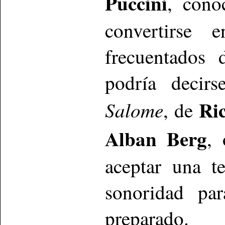
Puccini
, cono
convertirse
frecuentados 
podría decirs
Ri
Salome
, de
Alban Berg
, 
aceptar una t
sonoridad pa
preparado.