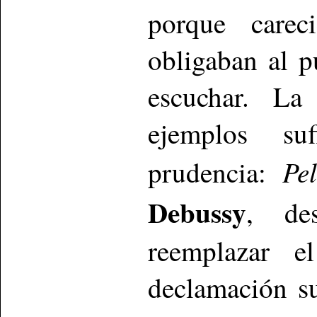
porque carec
obligaban al p
escuchar. La
ejemplos suf
Pe
prudencia:
Debussy
, de
reemplazar e
declamación s