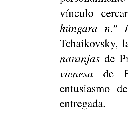
vínculo cerc
húngara n.º 
Tchaikovsky, 
naranjas
de Pr
vienesa
de Fri
entusiasmo de
entregada.