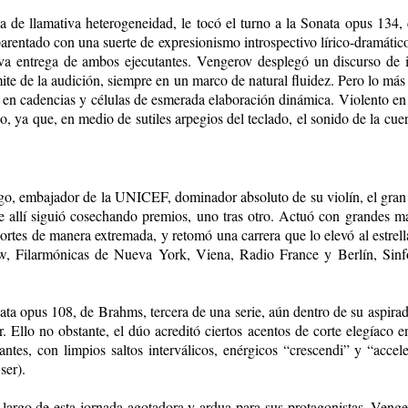
 de llamativa heterogeneidad, le tocó el turno a la Sonata opus 134, 
parentado con una suerte de expresionismo introspectivo lírico-dramátic
va entrega de ambos ejecutantes. Vengerov desplegó un discurso de inc
mite de la audición, siempre en un marco de natural fluidez. Pero lo más
en cadencias y células de esmerada elaboración dinámica. Violento en la
, ya que, en medio de sutiles arpegios del teclado, el sonido de la cue
ogo, embajador de la UNICEF, dominador absoluto de su violín, el gran 
r de allí siguió cosechando premios, uno tras otro. Actuó con grandes
ortes de manera extremada, y retomó una carrera que lo elevó al estrel
 Filarmónicas de Nueva York, Viena, Radio France y Berlín, Sinfón
onata opus 108, de Brahms, tercera de una serie, aún dentro de su aspi
tor. Ello no obstante, el dúo acreditó ciertos acentos de corte elegíac
tantes, con limpios saltos interválicos, enérgicos “crescendi” y “acce
ser).
largo de esta jornada agotadora y ardua para sus protagonistas, Vengero