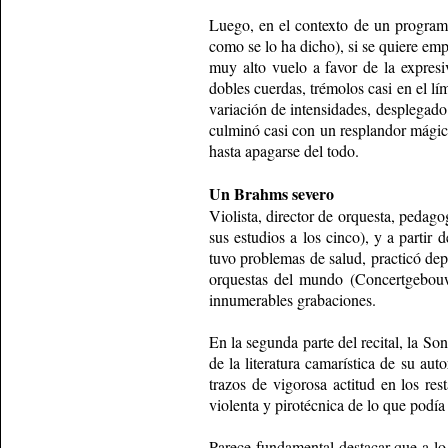
Luego, en el contexto de un programa
como se lo ha dicho), si se quiere em
muy alto vuelo a favor de la expresi
dobles cuerdas, trémolos casi en el lí
variación de intensidades, desplegado 
culminó casi con un resplandor mágico
hasta apagarse del todo.
Un Brahms severo
Violista, director de orquesta, pedag
sus estudios a los cinco), y a parti
tuvo problemas de salud, practicó dep
orquestas del mundo (Concertgebouw,
innumerables grabaciones.
En la segunda parte del recital, la S
de la literatura camarística de su au
trazos de vigorosa actitud en los res
violenta y pirotécnica de lo que podía 
Parece fundamental destacar que a lo 