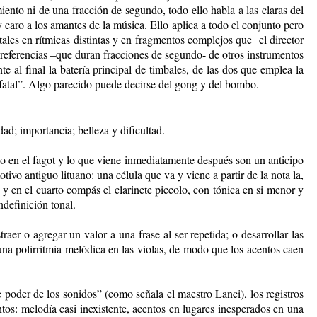
nto ni de una fracción de segundo, todo ello habla a las claras del
y caro a los amantes de la música. Ello aplica a todo el conjunto pero
tales en rítmicas distintas y en fragmentos complejos que el director
referencias –que duran fracciones de segundo- de otros instrumentos
e al final la batería principal de timbales, de las dos que emplea la
a “fatal”. Algo parecido puede decirse del gong y del bombo.
dad; importancia; belleza y dificultad.
do en el fagot y lo que viene inmediatamente después son un anticipo
vo antiguo lituano: una célula que va y viene a partir de la nota la,
y en el cuarto compás el clarinete piccolo, con tónica en si menor y
ndefinición tonal.
aer o agregar un valor a una frase al ser repetida; o desarrollar las
una polirritmia melódica en las violas, de modo que los acentos caen
 poder de los sonidos” (como señala el maestro Lanci), los registros
tos: melodía casi inexistente, acentos en lugares inesperados en una