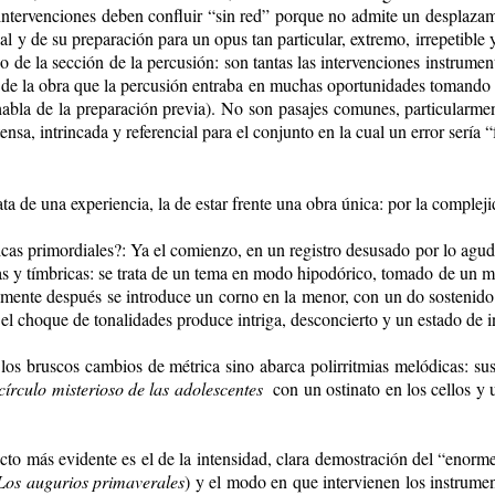
ntervenciones deben confluir “sin red” porque no admite un desplazamie
l y de su preparación para un opus tan particular, extremo, irrepetible 
 de la sección de la percusión: son tantas las intervenciones instrumen
 de la obra que la percusión entraba en muchas oportunidades tomando 
habla de la preparación previa). No son pasajes comunes, particularment
tensa, intrincada y referencial para el conjunto en la cual un error serí
ta de una experiencia, la de estar frente una obra única: por la compleji
ticas primordiales?: Ya el comienzo, en un registro desusado por lo agu
s y tímbricas: se trata de un tema en modo hipodórico, tomado de un moti
amente después se introduce un corno en la menor, con un do sostenido 
: el choque de tonalidades produce intriga, desconcierto y un estado de i
los bruscos cambios de métrica sino abarca polirritmias melódicas: sustr
círculo misterioso de las adolescentes
con un ostinato en los cellos y 
cto más evidente es el de la intensidad, clara demostración del “enorme
Los augurios primaverales
) y el modo en que intervienen los instrumen