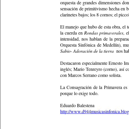
orquesta de grandes dimensiones dond
sensación de primitivismo hecha en ba
clarinetes bajos; los 8 cornos; el picc
El manejo que hubo de esta obra, el t
la cuerda en
Rondas primaverales
, e
intensidad, nos hablan de la prepara
Orquesta Sinfónica de Medellín), mu
Sabio- Adoración de la tierra
nos hab
Destacaron especialmente Ernesto Imsa
inglés; Mario Tenreyro (corno), así 
con Marcos Serrano como solista.
La Consagración de la Primavera es 
porque lo exige todo.
Eduardo Balestena
http://www.d944musicasinfonica.blo