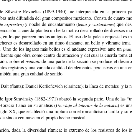
de Silvestre Revueltas (1899-1940) fue interpretada en la primera p
 obra más difundida del gran compositor mexicano. Consta de cuatro 
e expresivo
) y noche de encantamiento (t
ema y variaciones
) que des
ercusión la cuerda plantea un bello motivo desarrollado de diversos mo
, en lo que parecen modos antiguos. El uso de la paleta orquestal es mag
scherzo es desarrollado en un ritmo danzante, un bello y vibrante tema 
. Uno de los lugares más bellos es el andante expresivo: ante un
pian
diferente que obra como centro de atracción y del cual la cuerda toma e
sión: sobre el
ostinato
de una parte de la sección se produce el desarro
intos registros y una variada cantidad de elementos percusivos en una o
también una gran calidad de sonido.
alt (flauta); Daniel Kerlleñevich (clarinete); la línea de metales y la 
 de Igor Stravinsky (1882-1971) abarcó la segunda parte. Una de las “tr
Horacio Lanci en su análisis (
Un viaje al interior de la música
) es un
siglo XX, que estableció una ruptura con el romanticismo tardío y su e
ada sino a centrarse en el propio hecho musical.
ión, dada la diversidad rítmica; lo extremo de los registros de los 