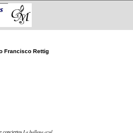
o Francisco Rettig
de conciertos
La ballena azul
.