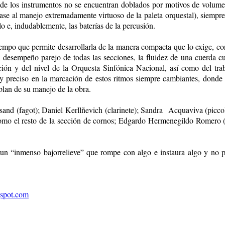
e los instrumentos no se encuentran doblados por motivos de volumen 
se al manejo extremadamente virtuoso de la paleta orquestal), siempre
olo e, indudablemente, las baterías de la percusión.
empo que permite desarrollarla de la manera compacta que lo exige, con
l desempeño parejo de todas las secciones, la fluidez de una cuerda cuy
ción y del nivel de la Orquesta Sinfónica Nacional, así como del trab
y preciso en la marcación de estos ritmos siempre cambiantes, dond
lan de su manejo de la obra.
nd (fagot); Daniel Kerllñevich (clarinete); Sandra Acquaviva (piccolo);
como el resto de la sección de cornos; Edgardo Hermenegildo Romero (
un “inmenso bajorrelieve” que rompe con algo e instaura algo y no pu
gspot.com