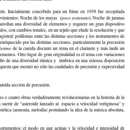
arte. Inicialmente concebida para un filme en 1939 fue recopilada
movimientos: Noche de los mayas (
poco sostenuto
); Noche de jaranas
arrollan una diversidad de elementos y requiere un gran dispositivo
dos, con cambios tonales, en un tejido que elude la resolución y que
istral: polifonías entre las distintas secciones y los instrumentos de
enriquecido por las distintas secciones, particularmente la percusión
issimo
de la cuerda discurre un tema en el clarinete y más tarde un
lementos. Otro lugar de gran originalidad es el tema con variaciones
llo de una diversidad rítmica y tímbrica en una extensa disposición
rquesta que mostró no sólo las cualidades de precisión y expresividad
nutrida sección de percusión.
es o cuatro obras verdaderamente revolucionarias en la historia de la
a suerte de “asteroide lanzado al espacio a velocidad vertiginosa” y
stética (armonía, melodía) postulando la idea de la música absoluta,
instrumentos; el modo en que actúan y la velocidad e intensidad de