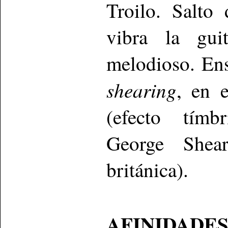
Troilo. Salto
vibra la gui
melodioso. Ens
shearing
, en 
(efecto tímbr
George Shear
británica).
AFINIDADES