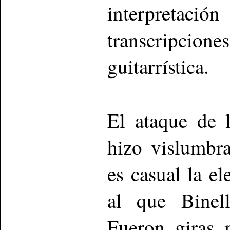
interpretaci
transcripcione
guitarrística.
El ataque de
hizo vislumbr
es casual la el
al que Binel
Fueron giras