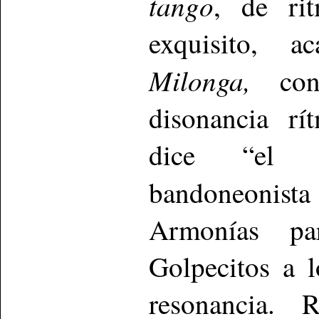
tango
, de rit
exquisito, a
Milonga,
co
disonancia rí
dice “el c
bandoneonista
Armonías pa
Golpecitos a l
resonancia. 