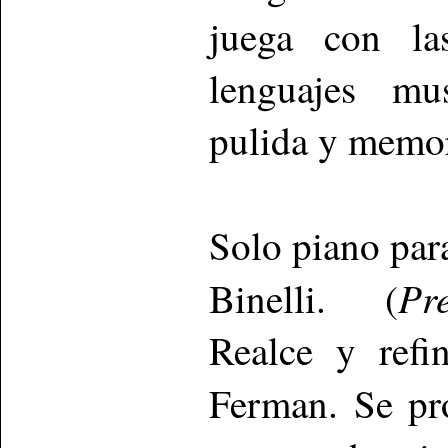
juega con la
lenguajes mus
pulida y memor
Solo piano par
Pr
Binelli. (
Realce y refi
Ferman. Se pr