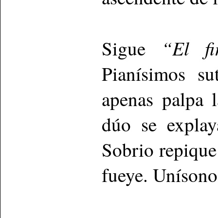
“El fir
Sigue
Pianísimos su
apenas palpa l
dúo se explay
Sobrio repique
fueye. Unísono 