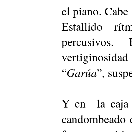
el piano. Cabe
Estallido rí
percusivos.
vertiginosida
Garúa
“
”, susp
Y en la caja 
candombeado