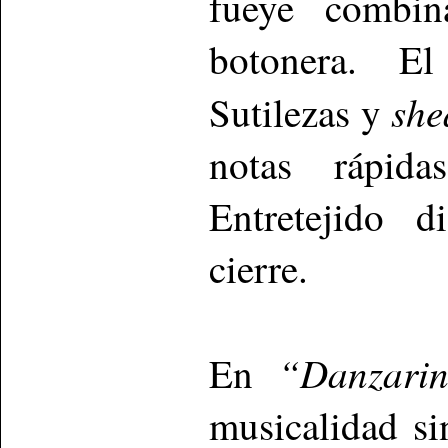
fueye combin
botonera. El
she
Sutilezas y
notas rápid
Entretejido d
cierre.
“Danzari
En
musicalidad si