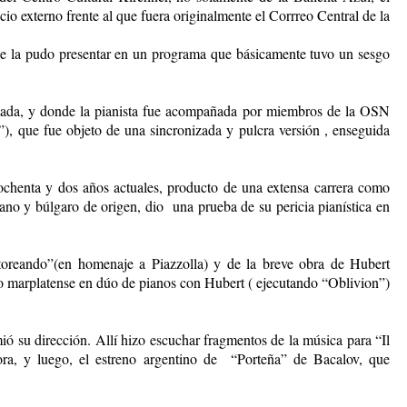
io externo frente al que fuera originalmente el Corrreo Central de la
 se la pudo presentar en un programa que básicamente tuvo un sesgo
utada, y donde la pianista fue acompañada por miembros de la OSN
, que fue objeto de una sincronizada y pulcra versión , enseguida
 ochenta y dos años actuales, producto de una extensa carrera como
iano y búlgaro de origen, dio una prueba de su pericia pianística en
oreando”(en homenaje a Piazzolla) y de la breve obra de Hubert
ro marplatense en dúo de pianos con Hubert ( ejecutando “Oblivion”)
ó su dirección. Allí hizo escuchar fragmentos de la música para “Il
nora, y luego, el estreno argentino de “Porteña” de Bacalov, que