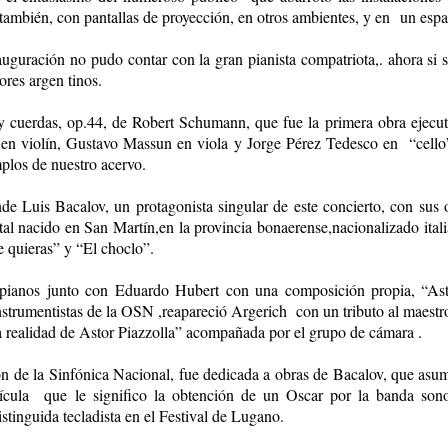
 también, con pantallas de proyección, en otros ambientes, y en un espac
auguración no pudo contar con la gran pianista compatriota,. ahora si
res argen tinos.
y cuerdas, op.44, de Robert Schumann, que fue la primera obra ejec
n violín, Gustavo Massun en viola y Jorge Pérez Tedesco en “cello”)
los de nuestro acervo.
de Luis Bacalov, un protagonista singular de este concierto, con sus
stal nacido en San Martín,en la provincia bonaerense,nacionalizado ital
 quieras” y “El choclo”.
pianos junto con Eduardo Hubert con una composición propia, “Ast
nstrumentistas de la OSN ,reapareció Argerich con un tributo al maest
 realidad de Astor Piazzolla” acompañada por el grupo de cámara .
n de la Sinfónica Nacional, fue dedicada a obras de Bacalov, que asumi
elícula que le significo la obtención de un Oscar por la banda so
stinguida tecladista en el Festival de Lugano.