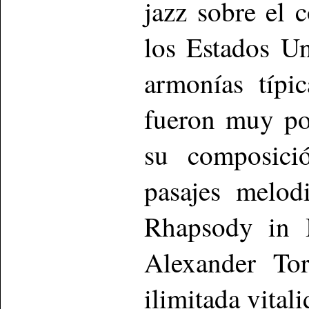
jazz sobre el 
los Estados U
armonías típi
fueron muy po
su composició
pasajes melod
Rhapsody in B
Alexander To
ilimitada vital