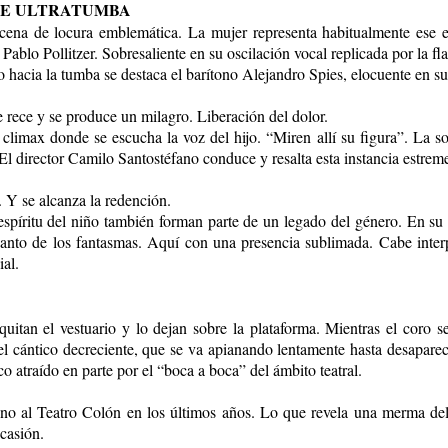
DE ULTRATUMBA
scena de locura emblemática. La mujer representa habitualmente ese e
Pablo Pollitzer. Sobresaliente en su oscilación vocal replicada por la f
hacia la tumba se destaca el barítono Alejandro Spies, elocuente en su 
rece y se produce un milagro. Liberación del dolor.
climax donde se escucha la voz del hijo. “Miren allí su figura”. La 
. El director Camilo Santostéfano conduce y resalta esta instancia estr
. Y se alcanza la redención.
espíritu del niño también forman parte de un legado del género. En su 
 canto de los fantasmas. Aquí con una presencia sublimada. Cabe inte
ial.
e quitan el vestuario y lo dejan sobre la plataforma. Mientras el coro 
el cántico decreciente, que se va apianando lentamente hasta desaparec
co atraído en parte por el “boca a boca” del ámbito teatral.
no al Teatro Colón en los últimos años. Lo que revela una merma del p
casión.