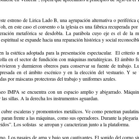
te estreno de Lirica Lado B, una agrupación alternativa o periférica q
oh, en este caso el convento o la iglesia es una fábrica recuperada por 
eración metafórica se desdobla. La parábola cuyo eje es el de la m
 espiritual se expande hacia una reparación histórica y social reconocibl
en la estética adoptada para la presentación espectacular. El criterio
rrolla en el sector de fundición con máquinas metalúrgicas. El ámbito
 vivieron y durmieron obreros para conservar su fuente de trabajo. Lu
xpresada en el ámbito escénico y en la elección del vestuario. Y se 
das por máscaras protectoras del trabajo y uniformes azules.
seo IMPA se encuentra con un espacio amplio y abigarrado. Máquina
y las sillas. A la derecha los instrumentos aguardan.
co cubre escaleras y promontorios metálicos. Ve como penetran paulati
e paran frente a las máquinas, como sus operadores. Durante la plegaria
eídos”. Los solistas se arropan y caracterizan junto a la plataforma.
no. Los pasajes de arpa y bajo son cautivantes. El sonido del corno sim