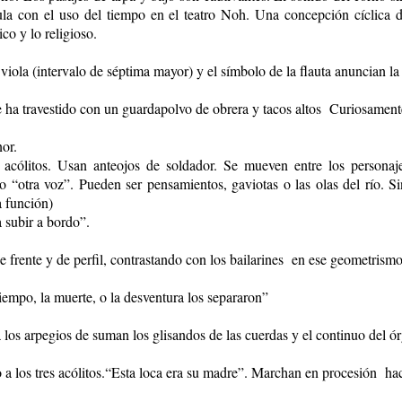
ula con el uso del tiempo en el teatro Noh. Una concepción cíclica de
co y lo religioso.
viola (intervalo de séptima mayor) y el símbolo de la flauta anuncian la
e ha travestido con un guardapolvo de obrera y tacos altos Curiosament
nor.
os acólitos. Usan anteojos de soldador. Se mueven entre los persona
 “otra voz”. Pueden ser pensamientos, gaviotas o las olas del río. S
a función)
 subir a bordo”.
de frente y de perfil, contrastando con los bailarines en ese geometrismo
tiempo, la muerte, o la desventura los separaron”
a los arpegios de suman los glisandos de las cuerdas y el continuo del ó
o a los tres acólitos.“Esta loca era su madre”. Marchan en procesión hac