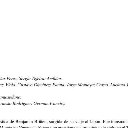
as Perez, Sergio Tejeira: Acólitos.
z: Viola. Gustavo Giménez: Flauta. Jorge Montoya; Corno. Luciano Vi
antostefano.
rnesto Rodríguez. German Ivancic).
tica de Benjamin Britten, surgida de su viaje al Japón. Fue transmutad
 “Muerte en Venecia”, (ópera que apreciamos a principios de siglo en el 