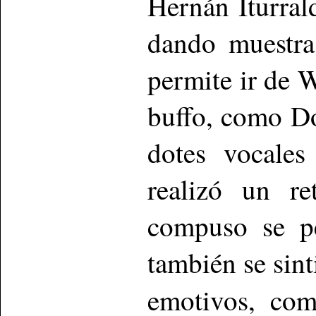
Hernán Iturral
dando muestra
permite ir de 
buffo, como D
dotes vocales
realizó un re
compuso se pe
también se si
emotivos, c