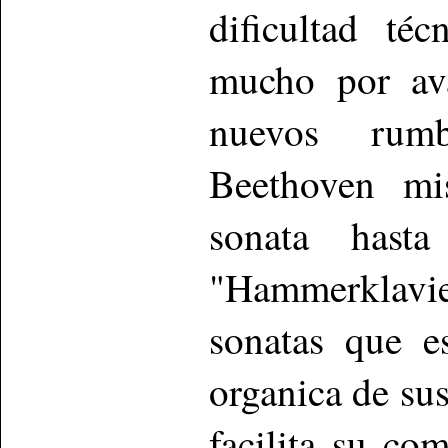
dificultad té
mucho por ava
nuevos rumb
Beethoven mi
sonata has
"Hammerklavi
sonatas que e
organica de sus
facilita su co