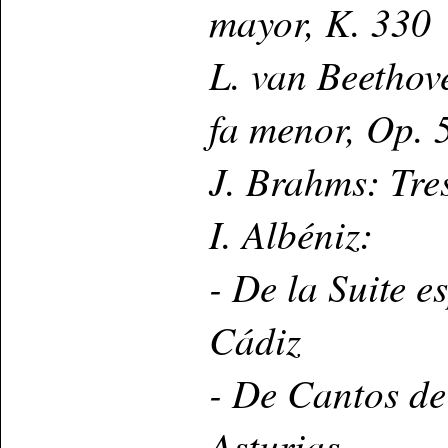
mayor, K. 330
L. van Beethov
fa menor, Op. 
J. Brahms: Tre
I. Albéniz:
- De la Suite 
Cádiz
- De Cantos d
Asturias