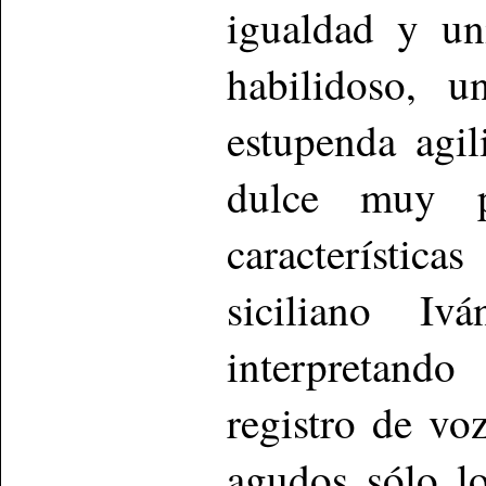
igualdad y un
habilidoso, u
estupenda agil
dulce muy pa
característic
siciliano I
interpretand
registro de vo
agudos sólo l