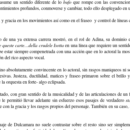
 asume un sentido diferente de lo
bufo
que rompe con las convenciones
entimientos profundos, conmoverse y cambiar, todo ello desplegado en 
d y gracia en los movimientos así como en el fraseo y control de líneas
 de una ya extensa carrera mostró, en el rol de Adina, su dominio e
 queste carte…della crudele Isotta
en una línea que requiere un sentid
e estar siempre compenetrada con una acción que en lo actoral la most
ón del rico aspecto vocal.
 absolutamente convincente en lo actoral, sin rasgos maniqueos ni so
esivas. Justeza, ductilidad, matices y fraseo primaron sobre el brill
la orquesta en forte- algo eclipsada.
ado, con gran sentido de la musicalidad y de las articulaciones de un
 le permitió llevar adelante sin esfuerzo esos pasajes de verdadero
st
e con la gracia y los rasgos propios del personaje. También en su caso,
onaje de Dulcamara no suele contrastar sobre el resto sino ser simple