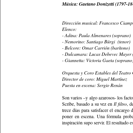
Música: Gaetano Donizetti (1797-18
Dirección musical: Francesco Ciamp
Elenco:
- Adina: Paula Almenares (soprano)
- Nemorino: Santiago Bürgi (tenor)
- Belcore: Omar Carrión (barítono)
- Dulcamara: Lucas Debevec Mayer (
- Giannetta: Victoria Gaeta (soprano
Orquesta y Coro Estables del Teatro
Director de coro: Miguel Martínez
Puesta en escena: Sergio Renán
Son varios –y algo azarosos- los fact
Scribe, basado a su vez en
Il filtro
, d
trece días para satisfacer el encarg
poner en escena. Una fórmula probad
inspiración supo servir. El resultado 