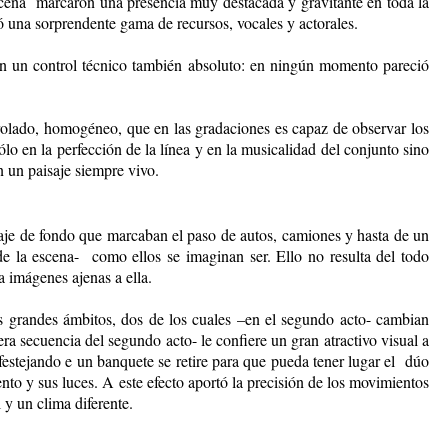
escena marcaron una presencia muy destacada y gravitante en toda la
ó una sorprendente gama de recursos, vocales y actorales.
n un control técnico también absoluto: en ningún momento pareció
trolado, homogéneo, que en las gradaciones es capaz de observar los
lo en la perfección de la línea y en la musicalidad del conjunto sino
n un paisaje siempre vivo.
saje de fondo que marcaban el paso de autos, camiones y hasta de un
de la escena- como ellos se imaginan ser. Ello no resulta del todo
a imágenes ajenas a ella.
res grandes ámbitos, dos de los cuales –en el segundo acto- cambian
ra secuencia del segundo acto- le confiere un gran atractivo visual a
á festejando e un banquete se retire para que pueda tener lugar el dúo
to y sus luces. A este efecto aportó la precisión de los movimientos
 y un clima diferente.