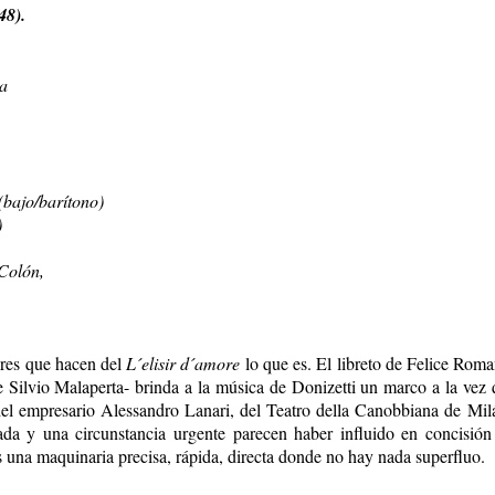
48).
a
bajo/barítono)
)
 Colón,
ores que hacen del
L´elisir d´amore
lo que es. El libreto de Felice Rom
e Silvio Malaperta- brinda a la música de Donizetti un marco a la vez 
o del empresario Alessandro Lanari, del Teatro della Canobbiana de Mi
a y una circunstancia urgente parecen haber influido en concisión 
es una maquinaria precisa, rápida, directa donde no hay nada superfluo.