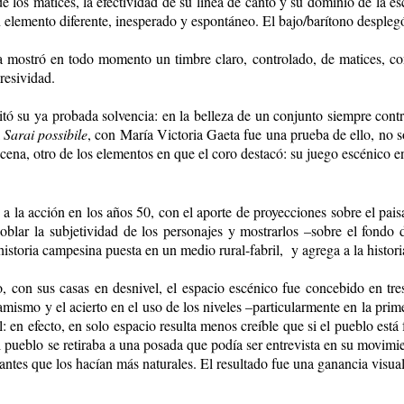
e los matices, la efectividad de su línea de canto y su dominio de la 
n elemento diferente, inesperado y espontáneo. El bajo/barítono despleg
 mostró en todo momento un timbre claro, controlado, de matices, co
resividad.
itó su ya probada solvencia: en la belleza de un conjunto siempre con
l
Sarai possibile
, con María Victoria Gaeta fue una prueba de ello, no só
cena, otro de los elementos en que el coro destacó: su juego escénico e
a la acción en los años 50, con el aporte de proyecciones sobre el pai
blar la subjetividad de los personajes y mostrarlos –sobre el fondo 
storia campesina puesta en un medio rural-fabril, y agrega a la histori
lo, con sus casas en desnivel, el espacio escénico fue concebido en t
mismo y el acierto en el uso de los niveles –particularmente en la prime
al: en efecto, en solo espacio resulta menos creíble que si el pueblo est
pueblo se retiraba a una posada que podía ser entrevista en su movimien
rantes que los hacían más naturales. El resultado fue una ganancia visual