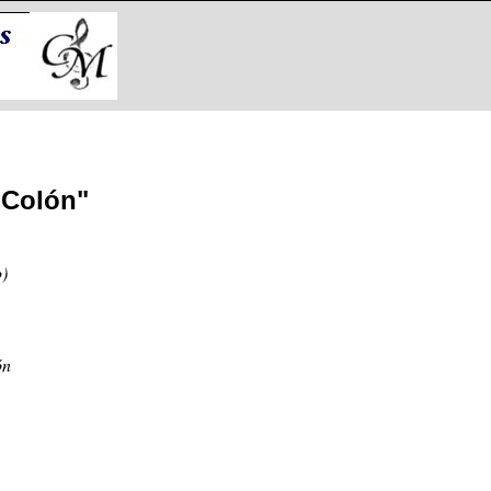
o Colón"
o)
ón