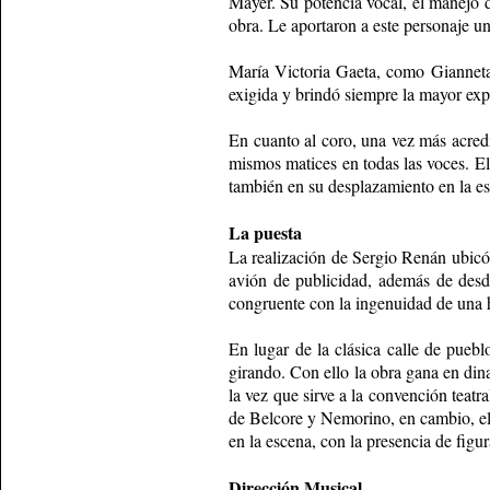
Mayer. Su potencia vocal, el manejo d
obra. Le aportaron a este personaje u
María Victoria Gaeta, como Gianneta
exigida y brindó siempre la mayor exp
En cuanto al coro, una vez más acred
mismos matices en todas las voces. E
también en su desplazamiento en la es
La puesta
La realización de Sergio Renán ubicó 
avión de publicidad, además de desdo
congruente con la ingenuidad de una hi
En lugar de la clásica calle de pueb
girando. Con ello la obra gana en dina
la vez que sirve a la convención teatr
de Belcore y Nemorino, en cambio, el 
en la escena, con la presencia de figu
Dirección Musical