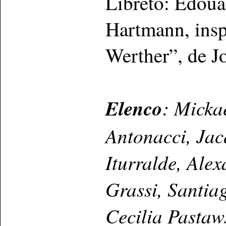
Libreto: Edoua
Hartmann, insp
Werther”, de 
Elenco
: Micka
Antonacci, Jac
Iturralde, Ale
Grassi, Santia
Cecilia Pastaws