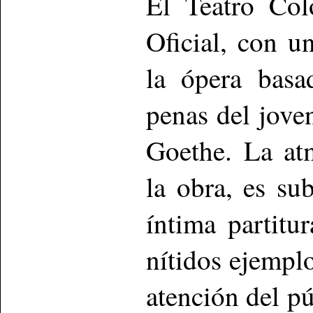
El Teatro Col
Oficial, con u
la ópera basa
penas del jov
Goethe. La at
la obra, es su
íntima partit
nítidos ejempl
atención del p