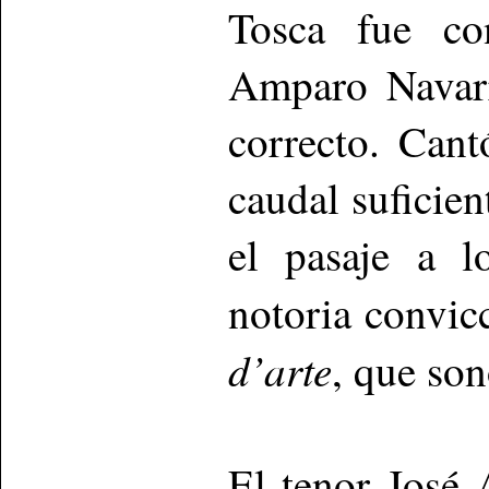
Tosca fue co
Amparo Navarr
correcto. Can
caudal suficien
el pasaje a 
notoria convic
d’arte
, que so
El tenor José