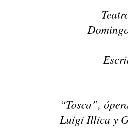
Teatr
Domingo
Escri
“Tosca”, ópera 
Luigi Illica y