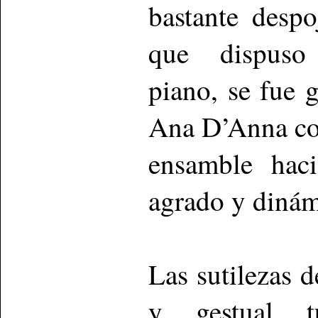
bastante desp
que dispuso 
piano, se fue 
Ana D’Anna co
ensamble haci
agrado y dinám
Las sutilezas d
y gestual t