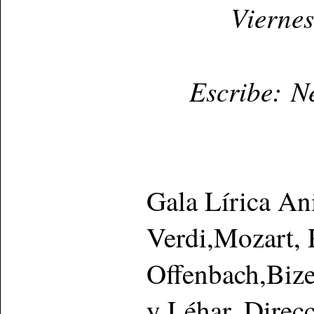
Vierne
Escribe: N
Gala Lírica An
Verdi,Mozart, 
Offenbach,Bize
y Léhar. Direc