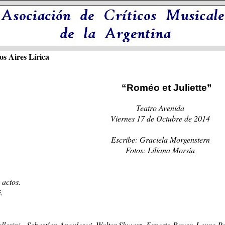
s Aires Lírica
“Roméo et Juliette”
Teatro Avenida
Viernes 17 de Octubre de 2014
Escribe: Graciela Morgenstern
Fotos: Liliana Morsia
 actos.
.
erini, Sebastían Angulegui, Walter Shwarz, Ernesto Bauer, Laura Pol