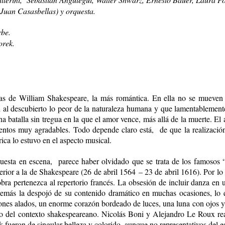
Juan Casasbellas) y orquesta.
rbe.
rek.
dias de William Shakespeare, la más romántica. En ella no se mueve
n al descubierto lo peor de la naturaleza humana y que lamentablemen
una batalla sin tregua en la que el amor vence, más allá de la muerte.
ntos muy agradables. Todo depende claro está, de que la realización g
ica lo estuvo en el aspecto musical.
esta en escena, parece haber olvidado que se trata de los famosos “a
ior a la de Shakespeare (26 de abril 1564 – 23 de abril 1616). Por lo t
obra pertenezca al repertorio francés. La obsesión de incluir danza en
además la despojó de su contenido dramático en muchas ocasiones, lo
ones alados, un enorme corazón bordeado de luces, una luna con ojos y
ro del contexto shakespeareano. Nicolás Boni y Alejandro Le Roux rea
fueron de singular belleza y colorido, aunque no representativos del es