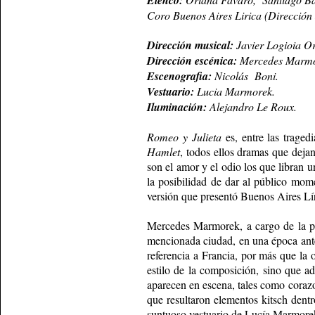
Elenco:
Coro Buenos Aires Lirica (Dirección 
Dirección musical:
Javier Logioia O
Dirección escénica:
Mercedes Marmo
Escenografia:
Nicolás Boni.
Vestuario:
Lucia Marmorek.
Iluminación:
Alejandro Le Roux.
Romeo y Julieta
es, entre las trage
Hamlet
, todos ellos dramas que deja
son el amor y el odio los que libran 
la posibilidad de dar al público mome
versión que presentó Buenos Aires Lír
Mercedes Marmorek, a cargo de la pu
mencionada ciudad, en una época anter
referencia a Francia, por más que la 
estilo de la composición, sino que 
aparecen en escena, tales como coraz
que resultaron elementos kitsch dent
suntuoso vestuario de Lucía Marmorek 