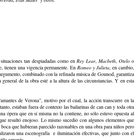
n situaciones tan despiadadas como en
Rey Lear
,
Macbeth
,
Otelo
o
te, tienen una vigencia permanente. En
Romeo y Julieta
, en cambio,
 El argumento, combinado con la refinada música de Gounod, garantiza
eneral de la obra esté a la altura de las circunstancias. Y en esta
mantes de Verona”, motivo por el cual, la acción transcurre en la
anto, estaban fuera de contexto las bailarinas de can can y toda otra
 una ópera que en sí misma no la contiene, no sólo estuvo opuesta al
 que resultó enojoso. Lo mismo sucedió con algunos elementos que
 boca que hubieran parecido razonables en una obra para niños pero
lizaron una escenografía e iluminación efectivas, que junto con el
tilo veronés.