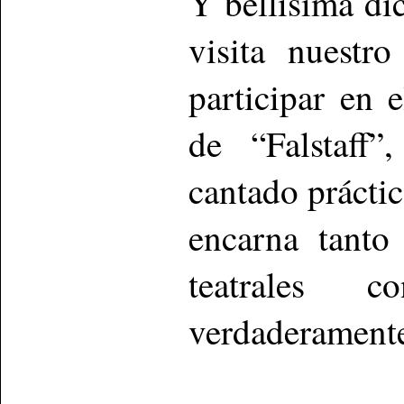
Y bellísima di
visita nuestr
participar en 
de “Falstaff”
cantado prácti
encarna tanto
teatrales 
verdaderamente