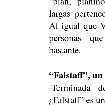
“pian, pianin
largas pertene
Al igual que 
personas qu
bastante.
“Falstaff”, un
-Terminada 
¿Falstaff” es u