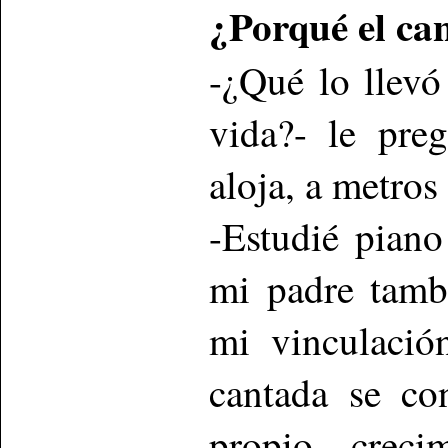
¿Porqué el ca
-¿Qué lo llevó
vida?- le pre
aloja, a metros
-Estudié pian
mi padre tamb
mi vinculació
cantada se co
propio creci