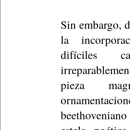
Sin embargo, d
la incorpora
difíciles c
irreparableme
pieza magn
ornamentacion
beethoveniano 