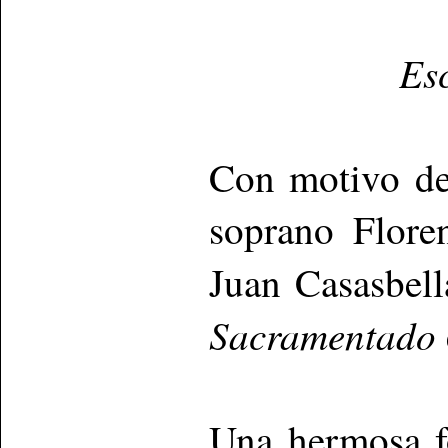
Es
Con motivo del
soprano Floren
Juan Casasbella
Sacramentado
Una hermosa fo