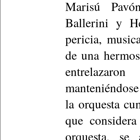
Marisú Pavón
Ballerini y H
pericia, music
de una hermosa
entrelazaro
manteniéndose
la orquesta cu
que considera
orquesta, se