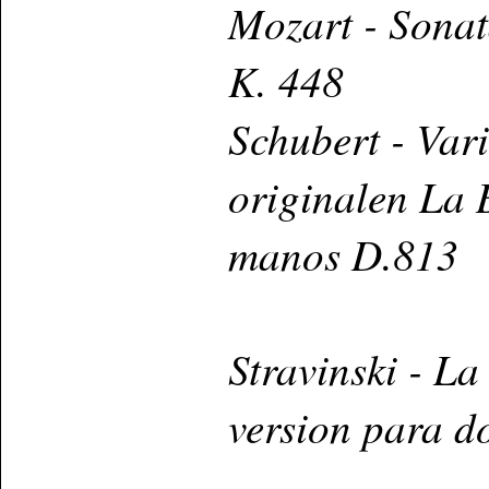
Mozart - Sonat
K. 448
Schubert - Var
originalen La 
manos D.813
Stravinski - L
version para d