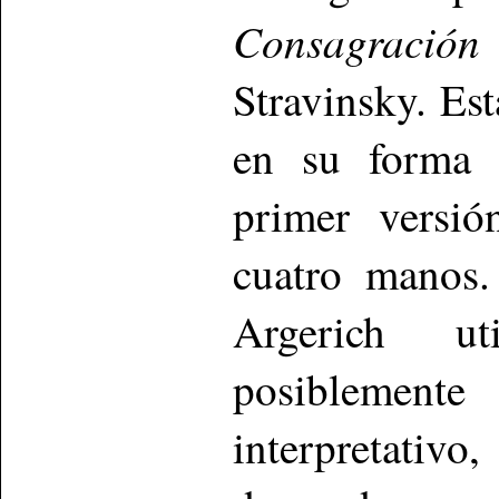
Consagració
Stravinsky. Es
en su forma o
primer versió
cuatro manos.
Argerich ut
posiblement
interpretativ