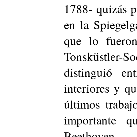
1788- quizás p
en la Spiegelg
que lo fuero
Tonsküstler
distinguió en
interiores y q
últimos traba
importante q
Beethoven.