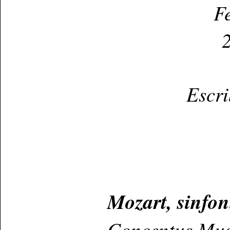
Fe
2
Escr
Mozart, sinfon
Concentus Mus