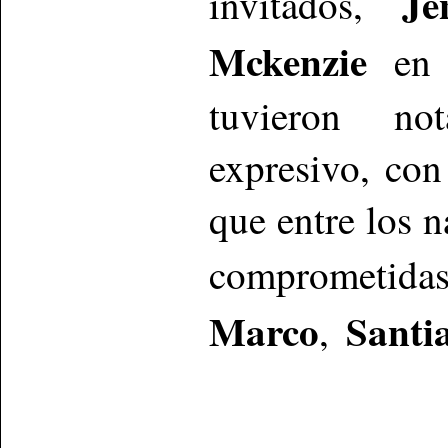
Je
invitados,
Mckenzie
en l
tuvieron no
expresivo, con
que entre los n
comprom
Marco
Santi
,