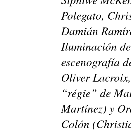
Polegato, Chri
Damián Ramíre
Iluminación de
e
scenografía d
Oliver Lacroix
“régie” de Ma
Martínez) y Or
Colón (Christi