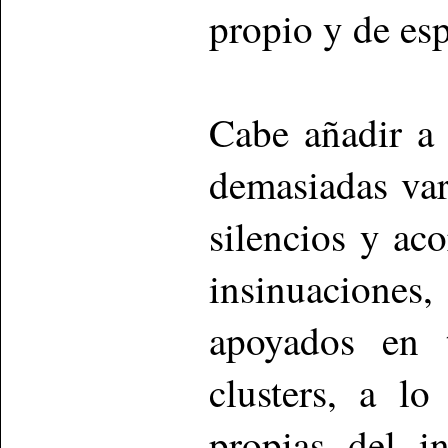
propio y de es
Cabe añadir a 
demasiadas va
silencios y ac
insinuacione
apoyados en 
clusters, a l
propias del in