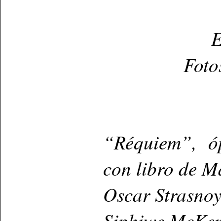
E
Foto
“Réquiem”, óp
con libro de M
Oscar Strasnoy
Siphiwe McKenz