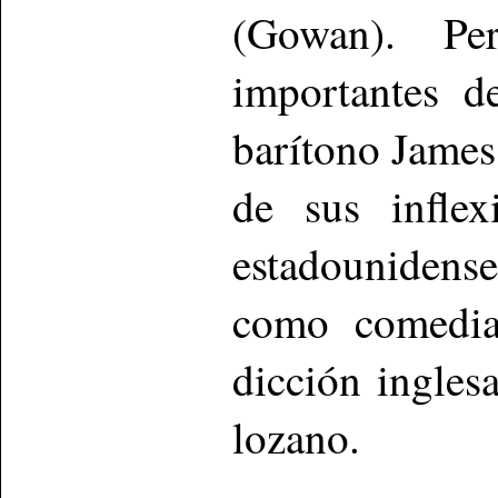
(Gowan). Pe
importantes d
barítono James
de sus inflex
estadounidens
como comedia
dicción ingles
lozano.