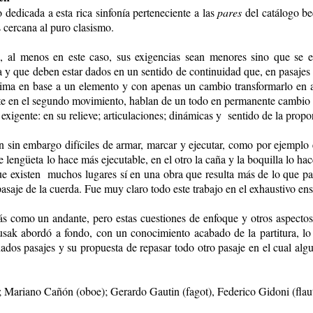
dedicada a esta rica sinfonía perteneciente a las
pares
del catálogo be
cercana al puro clasismo.
, al menos en este caso, sus exigencias sean menores sino que se 
rda y que deben estar dados en un sentido de continuidad que, en pasaje
ima en base a un elemento y con apenas un cambio transformarlo en algo
nete en el segundo movimiento, hablan de un todo en permanente cambio
exigente: en su relieve; articulaciones; dinámicas y sentido de la propo
 sin embargo difíciles de armar, marcar y ejecutar, como por ejemplo el
 lengüeta lo hace más ejecutable, en el otro la caña y la boquilla lo ha
e existen muchos lugares sí en una obra que resulta más de lo que pa
saje de la cuerda. Fue muy claro todo este trabajo en el exhaustivo e
ás como un andante, pero estas cuestiones de enfoque y otros aspectos
sak abordó a fondo, con un conocimiento acabado de la partitura, lo 
os pasajes y su propuesta de repasar todo otro pasaje en el cual algui
 Mariano Cañón (oboe); Gerardo Gautin (fagot), Federico Gidoni (flaut