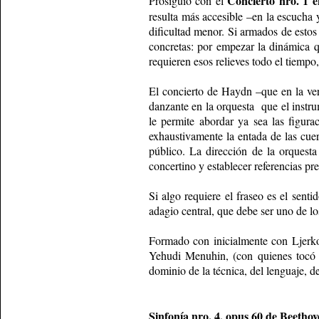
Concierto nro. 1 
Prosiguió con el
resulta más accesible –en la escucha y
dificultad menor. Si armados de estos
concretas: por empezar la dinámica q
requieren esos relieves todo el tiempo,
El concierto de Haydn –que en la ve
danzante en la orquesta que el instru
le permite abordar ya sea las figur
exhaustivamente la entada de las cuerd
público. La dirección de la orquesta 
concertino y establecer referencias pr
Si algo requiere el fraseo es el senti
adagio central, que debe ser uno de lo
Formado con inicialmente con Ljerko
Yehudi Menuhin, (con quienes tocó 
dominio de la técnica, del lenguaje, d
Sinfonía nro. 4, opus 60 de Beetho