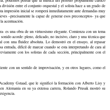
a, podemos pensar que la música del período propiamente clásico
 división entre el conjunto orquestal y el solista hace a un grado de
 esta impresión inicial se romperá inmediatamente ante demandas muy
elieves –precisamente la capaz de generar esos preconceptos- ya que
 la acentuación.
ura- es una obra de un virtuosismo elegante. Comienza con un tema
sonido acorde: pleno, delicado, no incisivo, claro y una técnica que
al con una fluidez absoluta. Lo demostró en el ensayo, al repasar
sa entrada, difícil de marcar cuando se esta interpretando de cara al
previamente con los solistas de cada sección, principalmente con el
iguiente con un sentido de improvisación, y en otros lugares, como el
 Academy Gstaad, que le significó la formación con Alberto Lisy y
en Alemania en su ya extensa carrera, Rolando Prusak mostró su
exigencia.