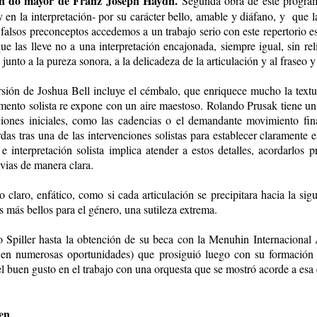
en do mayor de Franz Joseph Haydn.
Segunda obra de este program
 en la interpretación- por su carácter bello, amable y diáfano, y que la
 falsos preconceptos accedemos a un trabajo serio con este repertorio
ue las lleve no a una interpretación encajonada, siempre igual, sin r
 junto a la pureza sonora, a la delicadeza de la articulación y al fraseo y
rsión de Joshua Bell incluye el cémbalo, que enriquece mucho la text
mento solista re expone con un aire maestoso. Rolando Prusak tiene un 
aciones iniciales, como las cadencias o el demandante movimiento fin
as tras una de las intervenciones solistas para establecer claramente e
e interpretación solista implica atender a estos detalles, acordarlos 
evias de manera clara.
do claro, enfático, como si cada articulación se precipitara hacia la s
s más bellos para el género, una sutileza extrema.
 Spiller hasta la obtención de su beca con la Menuhin Internacional
en numerosas oportunidades) que prosiguió luego con su formación 
el buen gusto en el trabajo con una orquesta que se mostró acorde a esa 
ven