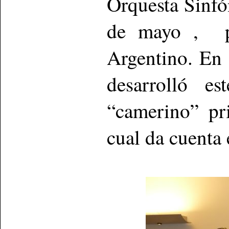
Orquesta Sinfó
de mayo , p
Argentino. En
desarrolló es
“camerino” pr
cual da cuenta 