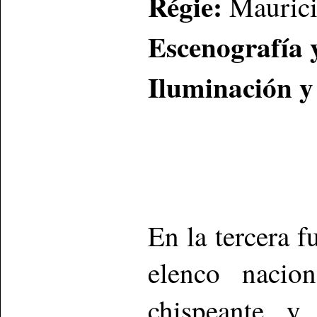
Régie:
Maurici
E
scenografía 
Iluminación y
En la tercera f
elenco nacio
chispeante y