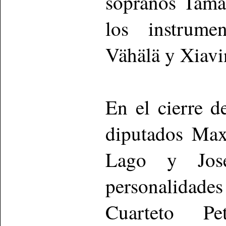
sopranos Tama
los instrume
Vähälä y Xiav
En el cierre d
diputados Max
Lago y Jos
personalidade
Cuarteto Pe