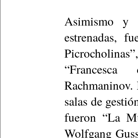
Asimismo y 
estrenadas, f
Picrocholina
“Francesca
Rachmaninov. 
salas de gestió
fueron “La Mu
Wolfgang Guss