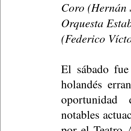
Coro (Hernán 
Orquesta Estab
(Federico Víct
El sábado fue
holandés erra
oportunidad 
notables actua
por el Teatro 