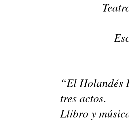
Teatr
Esc
“El Holandés E
tres actos
.
Llibro y músic