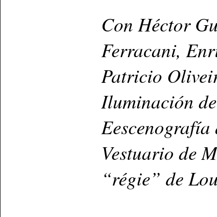
Con Héctor Gue
Ferracani, Enr
Patricio Olivei
I
luminación d
Eescenografía
Vestuario de M
“régie” de Lou