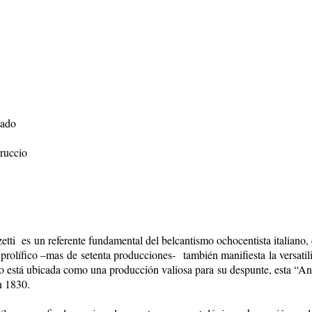
cado
rruccio
i es un referente fundamental del belcantismo ochocentista italiano, de
rolífico –mas de setenta producciones- también manifiesta la versatili
go está ubicada como una producción valiosa para su despunte, esta “An
n 1830.