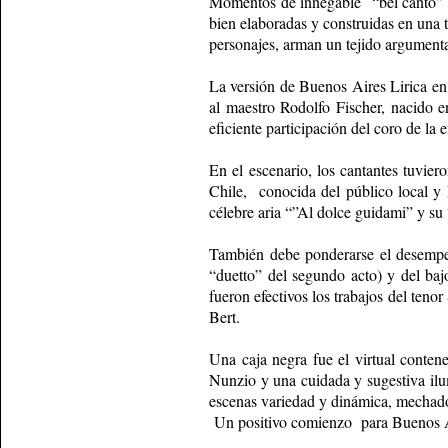
Momentos de innegable “bel canto” (
bien elaboradas y construidas en una 
personajes, arman un tejido argumenta
La versión de Buenos Aires Lirica en 
al maestro Rodolfo Fischer, nacido e
eficiente participación del coro de la 
En el escenario, los cantantes tuvie
Chile, conocida del público local y 
célebre aria “”Al dolce guidami” y su 
También debe ponderarse el desempe
“duetto” del segundo acto) y del baj
fueron efectivos los trabajos del ten
Bert.
Una caja negra fue el virtual conten
Nunzio y una cuidada y sugestiva ilum
escenas variedad y dinámica, mechados
Un positivo comienzo para Buenos Ai