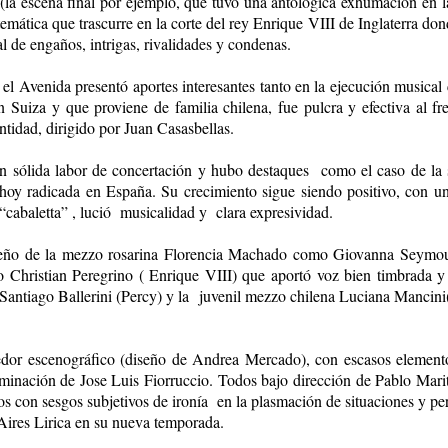
la escena final por ejemplo, que tuvo una antológica exhumación en l
temática que trascurre en la corte del rey Enrique VIII de Inglaterra d
l de engaños, intrigas, rivalidades y condenas.
el Avenida presentó aportes interesantes tanto en la ejecución musica
n Suiza y que proviene de familia chilena, fue pulcra y efectiva al 
entidad, dirigido por Juan Casasbellas.
ron sólida labor de concertación y hubo destaques como el caso de la
hoy radicada en España. Su crecimiento sigue siendo positivo, con un
“cabaletta” , lució musicalidad y clara expresividad.
ño de la mezzo rosarina Florencia Machado como Giovanna Seymour
o Christian Peregrino ( Enrique VIII) que aportó voz bien timbrada y
or Santiago Ballerini (Percy) y la juvenil mezzo chilena Luciana Manci
edor escenográfico (diseño de Andrea Mercado), con escasos elementos
inación de Jose Luis Fiorruccio. Todos bajo dirección de Pablo Maritan
 con sesgos subjetivos de ironía en la plasmación de situaciones y per
res Lirica en su nueva temporada.