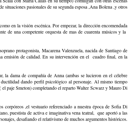
a Scala con Maria Callas en su tiempo) comulgan con otras escenas
onde situaciones pasionales de su segunda esposa ,Ana Bolena ,y otros
l como en la visión escénica. Por empezar, la dirección encomendada
frente de una competente orquesta de mas de cuarenta músicos y la
 soprano protagonista, Macarena Valenzuela, nacida de Santiago de
a emisión de calidad. En su intervención en el cuadro final, en la
, la dama de compañía de Anna (ambas se lucieron en el célebre
 ductilidad dando perfil psicológico al personaje. Al mismo tiempo
ni( el paje Smeton) completando el reparto Walter Scwarz y Mauro Di
 corpóreos ,el vestuario referenciado a nuestra época de Sofia Di
o, puestista de activa e imaginativa vena teatral, que aportó a las
sonajes, desafiando el relativismo de muchos argumentos históricos.