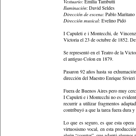
Vestuario:
Emilia Tambutti
Iluminación
: David Seldes
Dirección de escena:
Pablo Maritano
Dirección musical:
Evelino Pidó
I Capuleti e i Montecchi, de Vincenzo
Victoria el 23 de octubre de 1852. De
Se representó en el Teatro de la Vic
el antiguo Colon en 1879.
Pasaron 92 años hasta su exhumación
dirección del Maestro Enrique Sivieri
Fuera de Buenos Aires pero muy cerca
I Capuleti e i Montecchi no es eviden
recurrir a utilizar fragmentos adapt
contribuyó a que la tarea fuera dura y 
Lo que es seguro, es que esta opera s
virtuosismo vocal, en esta producción
algún “coautor”, que adaptó algunos p