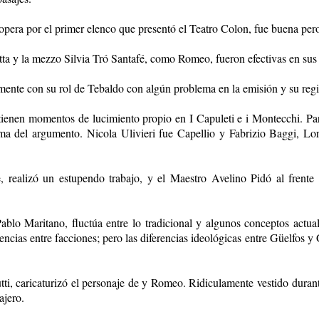
 opera por el primer elenco que presentó el Teatro Colon, fue buena pero
ta y la mezzo Silvia Tró Santafé, como Romeo, fueron efectivas en sus r
mente con su rol de Tebaldo con algún problema en la emisión y su regis
ienen momentos de lucimiento propio en I Capuleti e i Montecchi. Part
rama del argumento. Nicola Ulivieri fue Capellio y Fabrizio Baggi, L
realizó un estupendo trabajo, y el Maestro Avelino Pidó al frente 
blo Maritano, fluctúa entre lo tradicional y algunos conceptos actua
erencias entre facciones; pero las diferencias ideológicas entre Güelfo
i, caricaturizó el personaje de y Romeo. Ridiculamente vestido durante 
ajero.