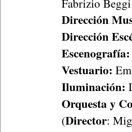
Fabrizio Beggi
Dirección Mus
Dirección Esc
Escenografía:
Vestuario:
Emi
Iluminación:
D
Orquesta y C
Director
(
: Mig