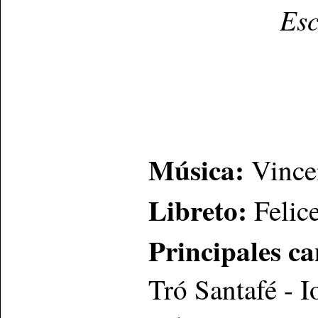
Esc
Música:
Vincen
Libreto:
Felic
Principales ca
Tró Santafé - I