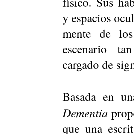
físico. Sus hab
y espacios ocu
mente de los
escenario ta
cargado de sign
Basada en u
Dementia
propo
que una escri