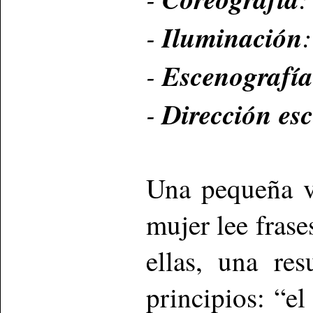
-
Iluminación
-
Escenografí
-
Dirección es
Una pequeña v
mujer lee frase
ellas, una re
principios: “e