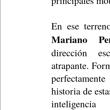
principales mo
En ese terren
Mariano Pen
dirección e
atrapante. For
perfectament
historia de est
inteligenci