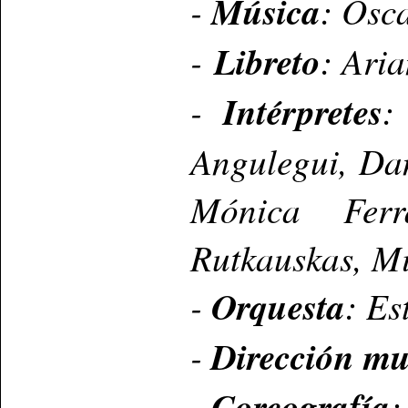
-
Música
: Osc
-
Libreto
: Ari
-
Intérpretes
:
Angulegui, Dan
Mónica Ferr
Rutkauskas, Mi
-
Orquesta
: Es
-
Dirección mu
-
Coreografía
: