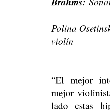
Brahms:
Sonat
Polina Osetins
violín
“El mejor int
mejor violinis
lado estas hi