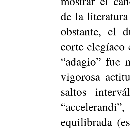
mostrar el ca
de la literatur
obstante, el 
corte elegíaco
“adagio” fue m
vigorosa actit
saltos interv
“accelerandi
equilibrada (