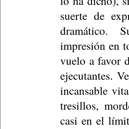
lo ha dicho), 
suerte de expr
dramático. S
impresión en t
vuelo a favor 
ejecutantes. V
incansable vit
tresillos, mor
casi en el lím