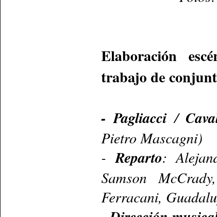
Elaboración escé
trabajo de conjun
- Pagliacci
/
Cava
Pietro Mascagni)
-
Reparto
: Alejan
Samson McCrady,
Ferracani, Guadalu
-
Dirección musica