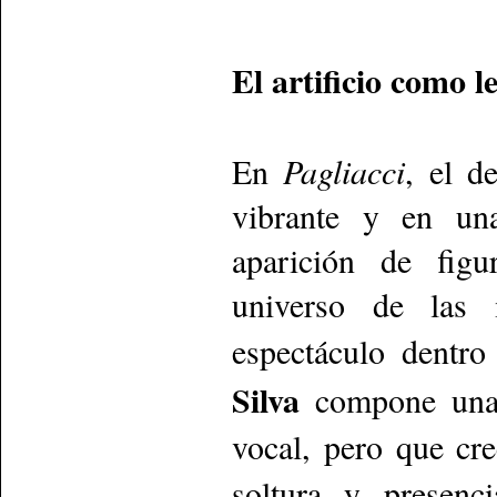
El artificio como l
En
Pagliacci
, el d
vibrante y en una 
aparición de figu
universo de las 
espectáculo dentr
Silva
compone una 
vocal, pero que cr
soltura y presenc