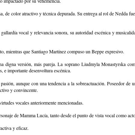
do impactado por su vehemencia.
sa, de color atractivo y técnica depurada. Su entrega al rol de Nedda f
allardía vocal y rele­vancia sonora, su autoridad escénica y mu­sicali
cto, mientras que Santiago Martínez compuso un Beppe expresivo.
una digna versión, más pareja. La soprano Liudmyla Monastyrska com
s, e importante desenvoltura escénica.
pasión, aunque con una tendencia a la sobreactuación. Poseedor de un 
ectivo y convincente.
 virtudes vocales anteriormente mencionadas.
ersonaje de Mamma Lucía, tanto desde el punto de vista vocal como acto
ctiva y eficaz.