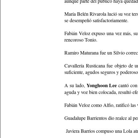
aunque parte del público haya queda
María Belén Rivarola lució su voz ter
se desempe­ñó satisfactoriamente.
Fabián Veloz expuso una vez más, su g
rencoroso Tonio.
Ramiro Maturana fue un Silvio corre
Cavallería Rusticana fue objeto de 
suficiente, agudos seguros y poderoso
Yonghoon Lee
A su lado,
cantó con 
aguda y voz bien colocada, resultó ef
Fabián Veloz como Alfio, ratificó las
Guadalupe Barrientos dio realce al p
Javiera Barrios compuso una Lola atra