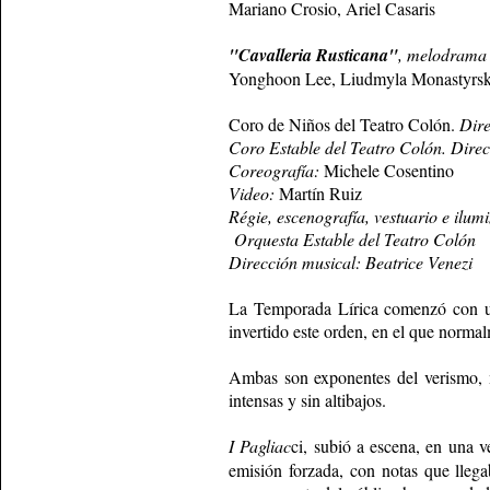
Mariano Crosio, Ariel Casaris
"Cavalleria Rusticana"
, melodrama 
Yonghoon Lee, Liudmyla Monastyrska,
Coro de Niños del Teatro Colón.
Dire
Coro Estable del Teatro Colón. Direc
Coreografía:
Michele Cosentino
Video:
Martín Ruiz
Régie, escenografía, vestuario e ilum
Orquesta Estable del Teatro Colón
Dirección musical: Beatrice Venezi
La Temporada Lírica comenzó con una
invertido este orden, en el que normal
Ambas son expo­nentes del verismo, m
intensas y sin altibajos.
I
Pagliac
ci, subió a escena, en una 
emisión forzada, con notas que llega