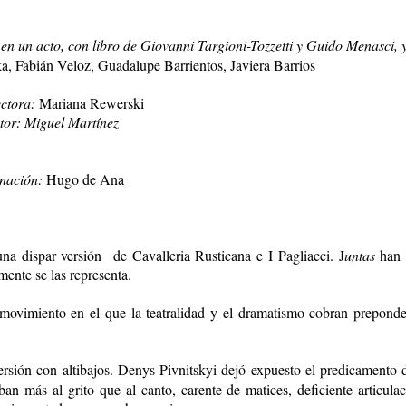
en un acto, con libro de Giovanni Targioni-Tozzetti y Guido Menasci, 
 Fabián Veloz, Guadalupe Barrientos, Javiera Barrios
ctora:
Mariana Rewerski
tor: Miguel Martínez
inación:
Hugo de Ana
 dispar versión de Cavalleria Rusticana e I Pagliacci. J
un­tas
han r
mente se las representa.
ovimiento en el que la teatralidad y el dramatismo cobran prepondera
versión con altibajos. Denys Pivnitskyi dejó expuesto el predicamento
ban más al grito que al canto, carente de matices, deficiente articul