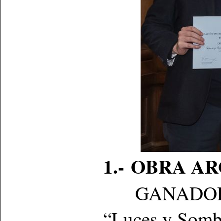
1.- OBRA A
GANADOR: P
“Luces y Somb