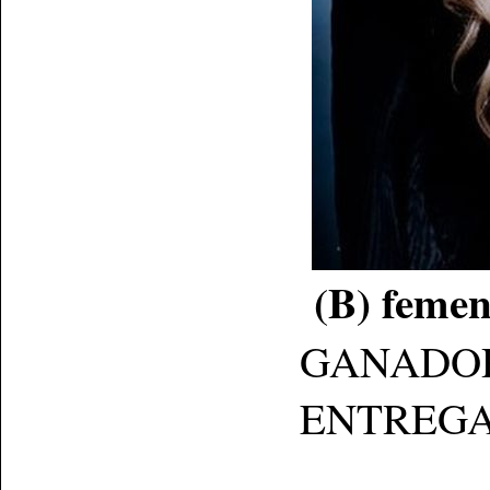
(B) femen
GANADOR: J
ENTREGA: Se 