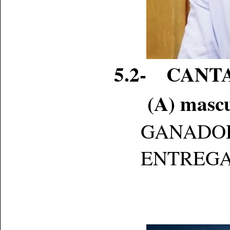
5.2- CANT
(A) mascu
GANADOR: B
ENTREGA: Se 